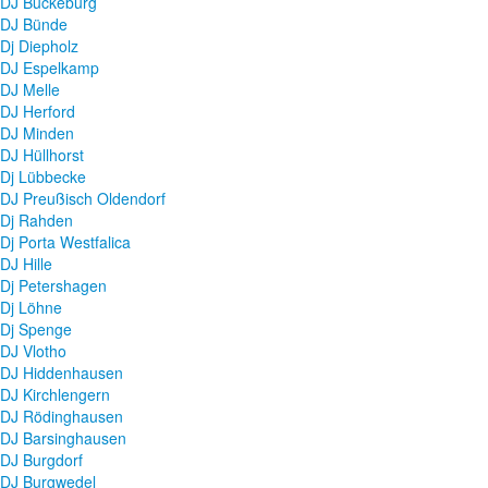
DJ Bückeburg
DJ Bünde
Dj Diepholz
DJ Espelkamp
DJ Melle
DJ Herford
DJ Minden
DJ Hüllhorst
Dj Lübbecke
DJ Preußisch Oldendorf
Dj Rahden
Dj Porta Westfalica
DJ Hille
Dj Petershagen
Dj Löhne
Dj Spenge
DJ Vlotho
DJ Hiddenhausen
DJ Kirchlengern
DJ Rödinghausen
DJ Barsinghausen
DJ Burgdorf
DJ Burgwedel