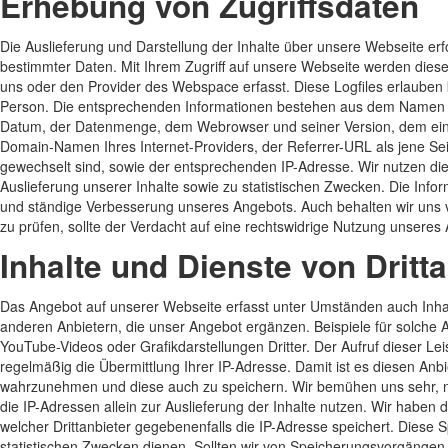
Erhebung von Zugriffsdaten
Die Auslieferung und Darstellung der Inhalte über unsere Webseite erf
bestimmter Daten. Mit Ihrem Zugriff auf unsere Webseite werden dies
uns oder den Provider des Webspace erfasst. Diese Logfiles erlauben 
Person. Die entsprechenden Informationen bestehen aus dem Namen d
Datum, der Datenmenge, dem Webrowser und seiner Version, dem ein
Domain-Namen Ihres Internet-Providers, der Referrer-URL als jene Seit
gewechselt sind, sowie der entsprechenden IP-Adresse. Wir nutzen di
Auslieferung unserer Inhalte sowie zu statistischen Zwecken. Die Infor
und ständige Verbesserung unseres Angebots. Auch behalten wir uns v
zu prüfen, sollte der Verdacht auf eine rechtswidrige Nutzung unsere
Inhalte und Dienste von Dritt
Das Angebot auf unserer Webseite erfasst unter Umständen auch Inha
anderen Anbietern, die unser Angebot ergänzen. Beispiele für solche
YouTube-Videos oder Grafikdarstellungen Dritter. Der Aufruf dieser Leis
regelmäßig die Übermittlung Ihrer IP-Adresse. Damit ist es diesen Anb
wahrzunehmen und diese auch zu speichern. Wir bemühen uns sehr, nu
die IP-Adressen allein zur Auslieferung der Inhalte nutzen. Wir haben 
welcher Drittanbieter gegebenenfalls die IP-Adresse speichert. Diese
statistischen Zwecken dienen. Sollten wir von Speicherungsvorgängen 