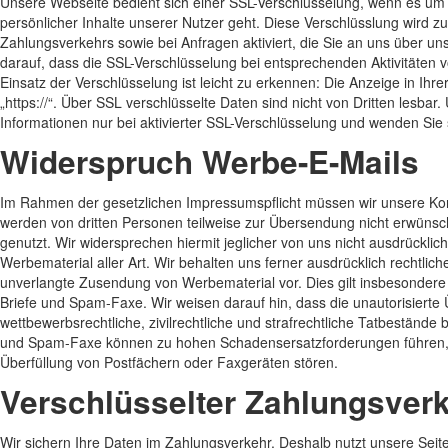
Unsere Webseite bedient sich einer SSL-Verschlüsselung, wenn es um d
persönlicher Inhalte unserer Nutzer geht. Diese Verschlüsslung wird z
Zahlungsverkehrs sowie bei Anfragen aktiviert, die Sie an uns über uns
darauf, dass die SSL-Verschlüsselung bei entsprechenden Aktivitäten von
Einsatz der Verschlüsselung ist leicht zu erkennen: Die Anzeige in Ihrer
„https://“. Über SSL verschlüsselte Daten sind nicht von Dritten lesbar.
Informationen nur bei aktivierter SSL-Verschlüsselung und wenden Sie 
Widerspruch Werbe-E-Mails
Im Rahmen der gesetzlichen Impressumspflicht müssen wir unsere Kont
werden von dritten Personen teilweise zur Übersendung nicht erwüns
genutzt. Wir widersprechen hiermit jeglicher von uns nicht ausdrückli
Werbematerial aller Art. Wir behalten uns ferner ausdrücklich rechtlic
unverlangte Zusendung von Werbematerial vor. Dies gilt insbesonder
Briefe und Spam-Faxe. Wir weisen darauf hin, dass die unautorisierte
wettbewerbsrechtliche, zivilrechtliche und strafrechtliche Tatbestände
und Spam-Faxe können zu hohen Schadensersatzforderungen führen, 
Überfüllung von Postfächern oder Faxgeräten stören.
Verschlüsselter Zahlungsver
Wir sichern Ihre Daten im Zahlungsverkehr. Deshalb nutzt unsere Sei