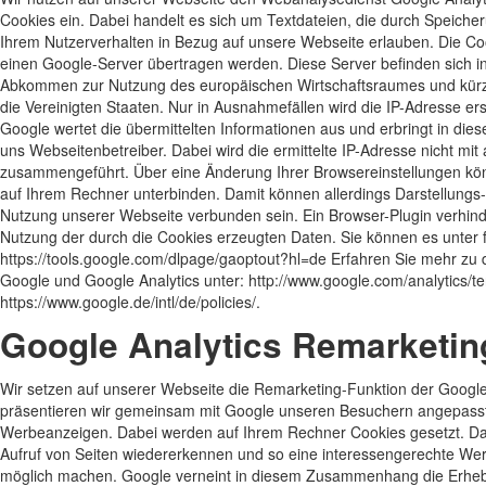
Cookies ein. Dabei handelt es sich um Textdateien, die durch Speiche
Ihrem Nutzerverhalten in Bezug auf unsere Webseite erlauben. Die Co
einen Google-Server übertragen werden. Diese Server befinden sich in
Abkommen zur Nutzung des europäischen Wirtschaftsraumes und kürze
die Vereinigten Staaten. Nur in Ausnahmefällen wird die IP-Adresse er
Google wertet die übermittelten Informationen aus und erbringt in dies
uns Webseitenbetreiber. Dabei wird die ermittelte IP-Adresse nicht mi
zusammengeführt. Über eine Änderung Ihrer Browsereinstellungen kö
auf Ihrem Rechner unterbinden. Damit können allerdings Darstellungs
Nutzung unserer Webseite verbunden sein. Ein Browser-Plugin verhind
Nutzung der durch die Cookies erzeugten Daten. Sie können es unter 
https://tools.google.com/dlpage/gaoptout?hl=de Erfahren Sie mehr z
Google und Google Analytics unter: http://www.google.com/analytics/t
https://www.google.de/intl/de/policies/.
Google Analytics Remarketin
Wir setzen auf unserer Webseite die Remarketing-Funktion der Google I
präsentieren wir gemeinsam mit Google unseren Besuchern angepass
Werbeanzeigen. Dabei werden auf Ihrem Rechner Cookies gesetzt. Das
Aufruf von Seiten wiedererkennen und so eine interessengerechte W
möglich machen. Google verneint in diesem Zusammenhang die Erh