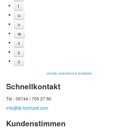
t
u
v
w
x
y
z
Joomla! extensions & templates
Schnellkontakt
Tel : 05744 / 705 27 80
info@dj-hochzeit.com
Kundenstimmen