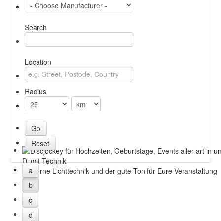
Search
Location
Radius
Dj mit Technik
a
Moderne Lichttechnik und der gute Ton für Eure Veranstaltung
b
c
d