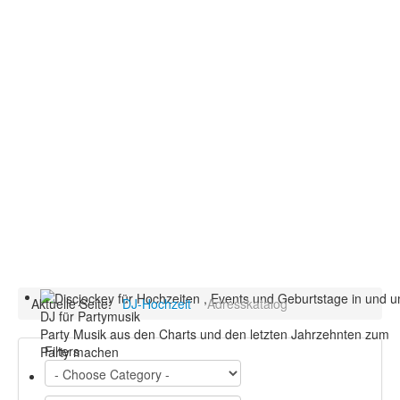
Aktuelle Seite:
DJ-Hochzeit
Adresskatalog
DJ für Partymusik
Party Musik aus den Charts und den letzten Jahrzehnten zum
Filters
Party machen