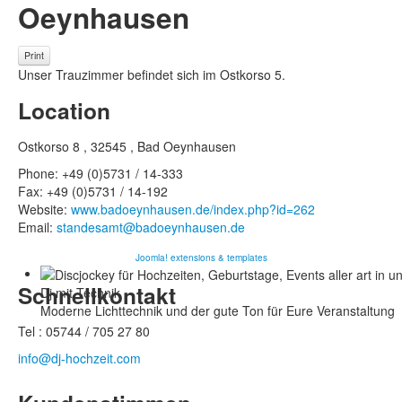
Oeynhausen
Print
Unser Trauzimmer befindet sich im Ostkorso 5.
Location
Ostkorso 8 , 32545 , Bad Oeynhausen
Phone:
+49 (0)5731 / 14-333
Fax:
+49 (0)5731 / 14-192
Website:
www.badoeynhausen.de/index.php?id=262
Email:
standesamt@badoeynhausen.de
Joomla! extensions & templates
Schnellkontakt
Dj mit Technik
Moderne Lichttechnik und der gute Ton für Eure Veranstaltung
Tel : 05744 / 705 27 80
info@dj-hochzeit.com