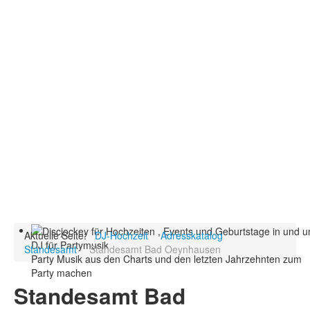
Aktuelle Seite:
DJ-Hochzeit
Adresskatalog
DJ für Partymusik
Standesamt
Standesamt Bad Oeynhausen
Party Musik aus den Charts und den letzten Jahrzehnten zum
Party machen
Standesamt Bad